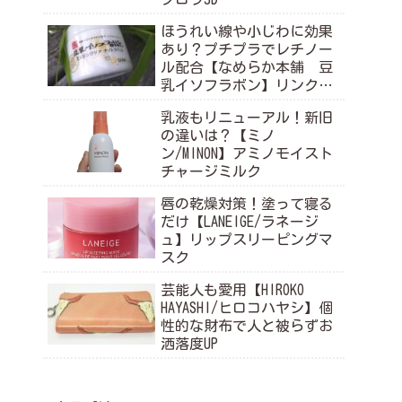
ほうれい線や小じわに効果
あり？プチプラでレチノー
ル配合【なめらか本舗 豆
乳イソフラボン】リンクル
ナイトクリーム
乳液もリニューアル！新旧
の違いは？【ミノ
ン/MINON】アミノモイスト
チャージミルク
唇の乾燥対策！塗って寝る
だけ【LANEIGE/ラネージ
ュ】リップスリーピングマ
スク
芸能人も愛用【HIROKO
HAYASHI/ヒロコハヤシ】個
性的な財布で人と被らずお
洒落度UP