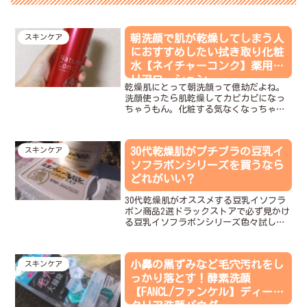
朝洗顔で肌が乾燥してしまう人
スキンケア
におすすめしたい拭き取り化粧
水【ネイチャーコンク】薬用ク
リアローション
乾燥肌にとって朝洗顔って億劫だよね。
洗顔使ったら肌乾燥してカピカピになっ
ちゃうもん。化粧する気なくなっちゃ
う。そんなときにコレ使ったらいいよっ
て言われたのが“ネイチャーコンク 薬
用クリアローション”。朝洗顔代わりに
30代乾燥肌がプチプラの豆乳イ
スキンケア
拭き取り化粧水を使うことで...
ソフラボンシリーズを買うなら
どれがいい？
30代乾燥肌がオススメする豆乳イソフラ
ボン商品2選ドラックストアで必ず見かけ
る豆乳イソフラボンシリーズ色々試して
きたんだけど乾燥肌、肌のハリ、毛穴で
悩んでる人は今から紹介する2つのアイテ
ムはぜひ買ってほしい！・リンクルナイ
小鼻の黒ずみなど毛穴汚れをし
スキンケア
トクリーム・リンク...
っかり落とす！酵素洗顔
【FANCL/ファンケル】ディープ
クリア洗顔パウダー