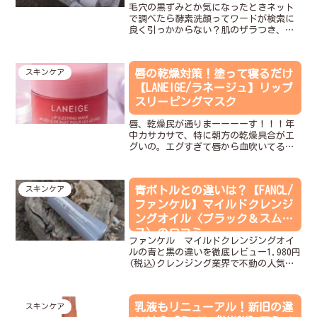
毛穴の黒ずみとか気になったときネット
で調べたら酵素洗顔ってワードが検索に
良く引っかからない？肌のザラつき、毛
穴の黒ずみ・詰まりが気になった時に酵
素洗顔パウダーを使うとお肌がツルツル
になるの。中でも❝FANCL ディープクリ
唇の乾燥対策！塗って寝るだけ
スキンケア
ア洗顔パウダー❞が...
【LANEIGE/ラネージュ】リップ
スリーピングマスク
唇、乾燥民が通りまーーーーす！！！年
中カサカサで、特に朝方の乾燥具合がエ
グいの。エグすぎて唇から血吹いてる。
我にすがる思いで頼ったのが“ラネージ
ュ リップスリーピングマスク”。塗っ
て寝るだけで、ぐんっとうるおう。ラネ
青ボトルとの違いは？【FANCL/
スキンケア
ージュ リップスリーピン...
ファンケル】マイルドクレンジ
ングオイル〈ブラック＆スムー
ス〉の口コミ
ファンケル マイルドクレンジングオイ
ルの青と黒の違いを徹底レビュー1,980円
(税込)クレンジング業界で不動の人気を
保つマイクレから2023年の春頃に新発売
されたクレンジングオイル。毛穴汚れに
悩んでたら買って!毛穴洗浄や毛穴吸引を
乳液もリニューアル！新旧の違
スキンケア
エステで使...