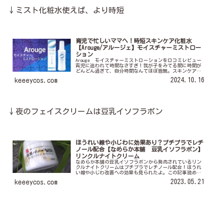
↓ミスト化粧水使えば、より時短
育児で忙しいママへ！時短スキンケア化粧水
【Arouge/アルージェ】モイスチャーミストロー
ション
Arouge モイスチャーミストローションを口コミレビュー
育児に追われて時間なさすぎ！我が子をみてる間に時間が
どんどん過ぎて、自分時間なんてほぼ皆無。スキンケアす
る時間さえもないときは育児誰かに任せていいですか？
2024.10.16
keeeycos.com
と、いうわけにはいかないので...
↓夜のフェイスクリームは豆乳イソフラボン
ほうれい線や小じわに効果あり？プチプラでレチ
ノール配合【なめらか本舗 豆乳イソフラボン】
リンクルナイトクリーム
なめらか本舗の豆乳イソフラボンから発売されているリン
クルナイトクリームはプチプラでレチノール配合！ほうれ
い線や小じわ改善への効果も見られたよ。この記事読めば
リンクルナイトクリームの虜になるよ。
2023.05.21
keeeycos.com