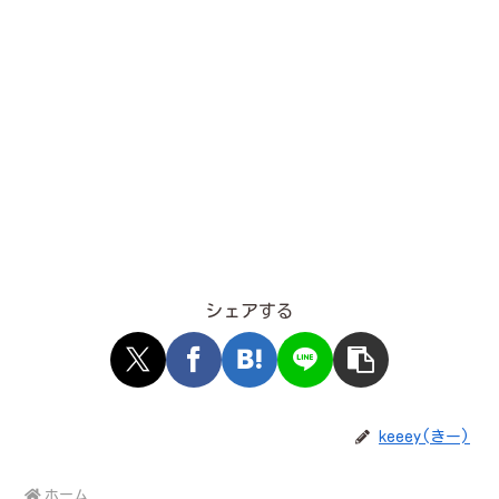
シェアする
keeey(きー)
ホーム