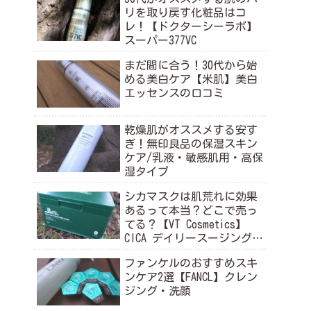
リを取り戻す化粧品はコ
レ！【ドクターシーラボ】
スーパー377VC
まだ間に合う！30代から始
める美白ケア【米肌】美白
エッセンスの口コミ
乾燥肌がオススメする安す
ぎ！無印良品の保湿スキン
ケア/乳液・敏感肌用・高保
湿タイプ
シカマスクは肌荒れに効果
あるって本当？どこで売っ
てる？【VT Cosmetics】
CICA デイリースージングマ
スク
ファンケルのおすすめスキ
ンケア2選【FANCL】クレン
ジング・洗顔