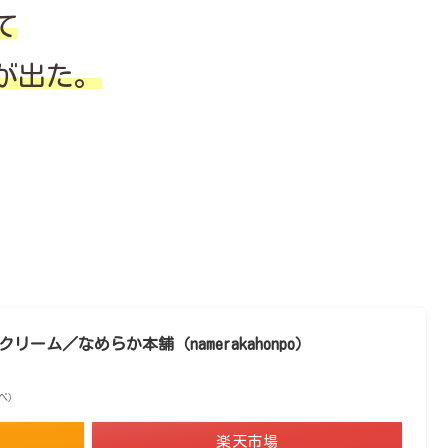
て
が出た。
ーム／なめらか本舗（namerakahonpo）
調べ）
楽天市場