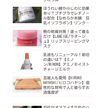
ほうれい線や小じわに効果
あり？プチプラでレチノー
ル配合【なめらか本舗 豆
乳イソフラボン】リンクル
ナイトクリーム
唇の乾燥対策！塗って寝る
だけ【LANEIGE/ラネージ
ュ】リップスリーピングマ
スク
乳液もリニューアル！新旧
の違いは？【ミノ
ン/MINON】アミノモイスト
チャージミルク
芸能人も愛用【HIROKO
HAYASHI/ヒロコハヤシ】個
性的な財布で人と被らずお
洒落度UP
30代がオススメする肌のハ