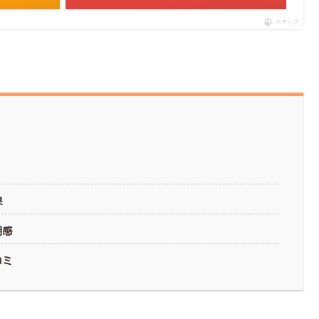
ポチップ
果
用感
コミ