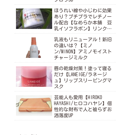
ほうれい線や小じわに効果
あり？プチプラでレチノー
ル配合【なめらか本舗 豆
乳イソフラボン】リンクル
ナイトクリーム
乳液もリニューアル！新旧
の違いは？【ミノ
ン/MINON】アミノモイスト
チャージミルク
唇の乾燥対策！塗って寝る
だけ【LANEIGE/ラネージ
ュ】リップスリーピングマ
スク
芸能人も愛用【HIROKO
HAYASHI/ヒロコハヤシ】個
性的な財布で人と被らずお
洒落度UP