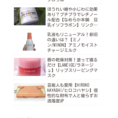
ほうれい線や小じわに効果
あり？プチプラでレチノー
ル配合【なめらか本舗 豆
乳イソフラボン】リンクル
ナイトクリーム
乳液もリニューアル！新旧
の違いは？【ミノ
ン/MINON】アミノモイスト
チャージミルク
唇の乾燥対策！塗って寝る
だけ【LANEIGE/ラネージ
ュ】リップスリーピングマ
スク
芸能人も愛用【HIROKO
HAYASHI/ヒロコハヤシ】個
性的な財布で人と被らずお
洒落度UP